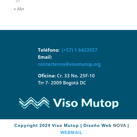
31
« Abr
Teléfono:
(+57) 1 6423557
Email:
contactenos@visomutop.org
Oficina:
Cr. 33 No. 25F-10
Trr 7- 2009 Bogotá DC
Copyright 2024 Viso Mutop | Diseño Web
NOVA
|
WEBMAIL