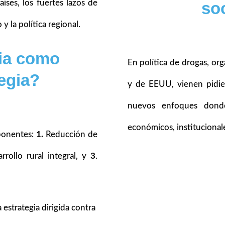
aíses, los fuertes lazos de
soc
 la política regional.
ia como
En política de drogas, org
egia?
y de EEUU, vienen pidi
nuevos enfoques donde
económicos, institucionale
ponentes:
1.
Reducción de
rollo rural integral, y
3
.
 estrategia dirigida contra