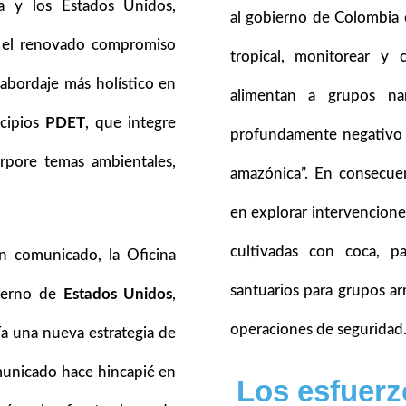
ia y los Estados Unidos,
al gobierno de Colombia 
er el renovado compromiso
tropical, monitorear y
abordaje más holístico en
alimentan a grupos na
icipios
PDET
, que integre
profundamente negativo 
orpore temas ambientales,
amazónica”. En consecue
en explorar intervencione
cultivadas con coca, pa
n comunicado, la Oficina
santuarios para grupos a
bierno de
Estados Unidos
,
operaciones de seguridad
ría una nueva estrategia de
municado hace hincapié en
Los esfuerz