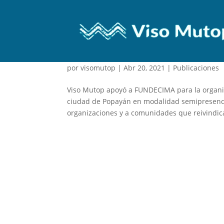
FORO VIRTUAL: «FUMIG
por
visomutop
|
Abr 20, 2021
|
Publicaciones
Viso Mutop apoyó a FUNDECIMA para la organiza
ciudad de Popayán en modalidad semipresencial.
organizaciones y a comunidades que reivindica