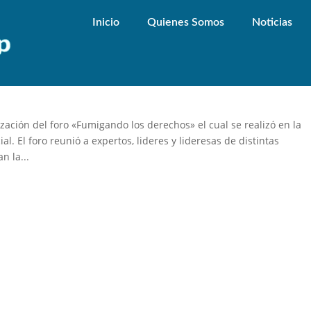
Inicio
Quienes Somos
Noticias
ANDO LOS DERECHOS»
ción del foro «Fumigando los derechos» el cual se realizó en la
 El foro reunió a expertos, lideres y lideresas de distintas
n la...