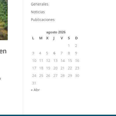
Generales
Noticias
Publicaciones
agosto 2026
L
M
X
J
V
S
D
1
2
 en
3
4
5
6
7
8
9
10
11
12
13
14
15
16
17
18
19
20
21
22
23
24
25
26
27
28
29
30
a
31
s
« Abr